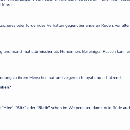
 führen.
tsicheres oder forderndes Verhalten gegenüber anderen Rüden, vor al
udig und manchmal stürmischer als Hündinnen. Bei einigen Rassen kann ei
indung zu ihrem Menschen auf und zeigen sich loyal und schützend.
enken?
e
"Hier"
,
"Sitz"
oder
"Bleib"
schon im Welpenalter, damit dein Rüde auc