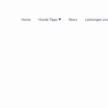
Home
Hunde Tipps
News
Leistungen und
en – Typisches Verhalten
Wertvolle Tipps rund um Hunde
Jetzt Beratungsgespräch vereinbaren