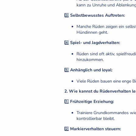
kann zu Unruhe und Ablenkung
3️⃣
Selbstbewusstes Auftreten:
Manche Rüden zeigen ein selbs
Hündinnen geht.
4️⃣
Spiel- und Jagdverhalten:
Rüden sind oft aktiv, spielfre
hinzukommen.
5️⃣
Anhänglich und loyal:
Viele Rüden bauen eine enge B
2. Wie kannst du Rüdenverhalten l
1️⃣
Frühzeitige Erziehung:
Trainiere Grundkommandos wi
kontrollierbar bleibt.
2️⃣
Markierverhalten steuern: