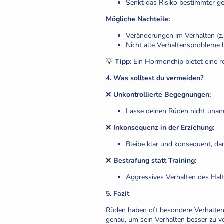
Senkt das Risiko bestimmter ges
Mögliche Nachteile:
Veränderungen im Verhalten (z.
Nicht alle Verhaltensprobleme lö
💡
Tipp:
Ein Hormonchip bietet eine rev
4. Was solltest du vermeiden?
❌
Unkontrollierte Begegnungen:
Lasse deinen Rüden nicht unan
❌
Inkonsequenz in der Erziehung:
Bleibe klar und konsequent, da
❌
Bestrafung statt Training:
Aggressives Verhalten des Hal
5. Fazit
Rüden haben oft besondere Verhaltens
genau, um sein Verhalten besser zu v